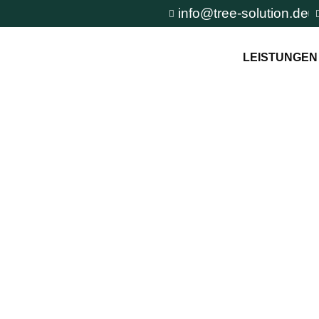
info@tree-solution.de
LEISTUNGEN
rnung
n TreeSolution zur
und um den Baum und
tuation.