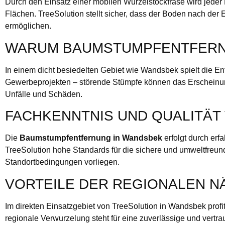
Durch den Einsatz einer mobilen Wurzelstockfräse wird jeder
Flächen. TreeSolution stellt sicher, dass der Boden nach der
ermöglichen.
WARUM BAUMSTUMPFENTFERNU
In einem dicht besiedelten Gebiet wie Wandsbek spielt die E
Gewerbeprojekten – störende Stümpfe können das Erscheinungs
Unfälle und Schäden.
FACHKENNTNIS UND QUALITÄT
Die
Baumstumpfentfernung in Wandsbek
erfolgt durch er
TreeSolution hohe Standards für die sichere und umweltfreu
Standortbedingungen vorliegen.
VORTEILE DER REGIONALEN N
Im direkten Einsatzgebiet von TreeSolution in Wandsbek prof
regionale Verwurzelung steht für eine zuverlässige und vertr