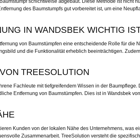
 Baumstumpf schichtweise abgebaut. Diese Methode ist nicht nu
 Entfernung des Baumstumpfs gut vorbereitet ist, um eine Neupf
NG IN WANDSBEK WICHTIG IS
ntfernung von Baumstümpfen eine entscheidende Rolle für die N
bild und die Funktionalität erheblich beeinträchtigen. Zudem 
 VON TREESOLUTION
fahrene Fachleute mit tiefgreifendem Wissen in der Baumpfleg
ndliche Entfernung von Baumstümpfen. Dies ist in Wandsbek vo
ÄHE
itieren Kunden von der lokalen Nähe des Unternehmens, was ein
auensvolle Zusammenarbeit. TreeSolution versteht die spezifisc