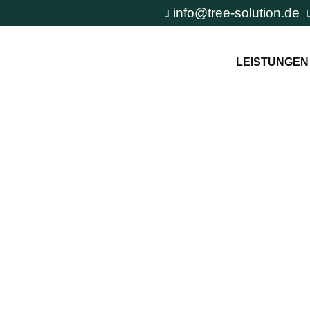
info@tree-solution.de
LEISTUNGEN
MPFLEGE-
OLUTION
n TreeSolution zur
und um den Baum und