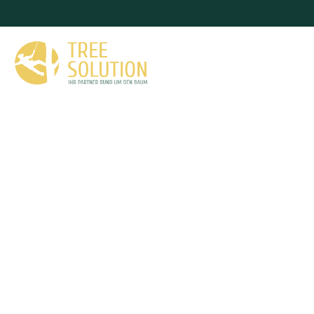
PROFESSIONELLE BAU
LÖSUNGEN VON TREES
Als erfahrener Fachbetrieb für Baumpflege steht Ihne
Verfügung. Wir beraten Sie gerne bei allen Fragen r