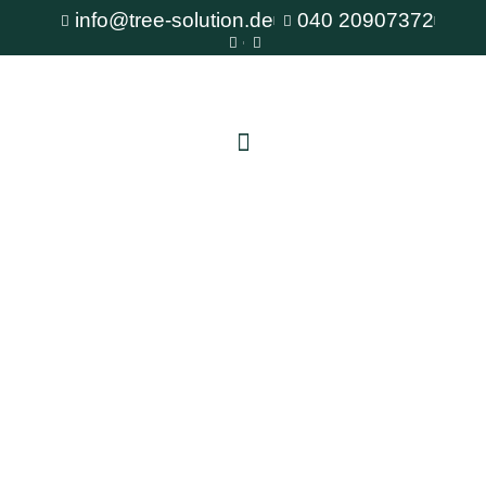
info@tree-solution.de
040 20907372
Baumschutz auf Baustellen Reinbek
Als erfahrener Fachbetrieb für Baumpflege steht
Ihnen TreeSolution zur Verfügung. Wir beraten
Sie gerne bei allen Fragen rund um den Baum
und bieten professionelle Lösungen für jede
Situation.