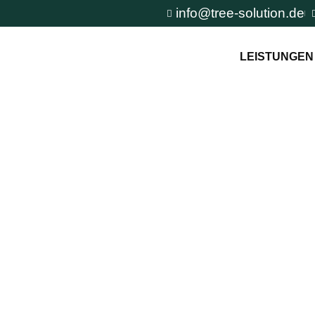
info@tree-solution.de
LEISTUNGEN
rg-Nord
n TreeSolution zur
und um den Baum und
tuation.