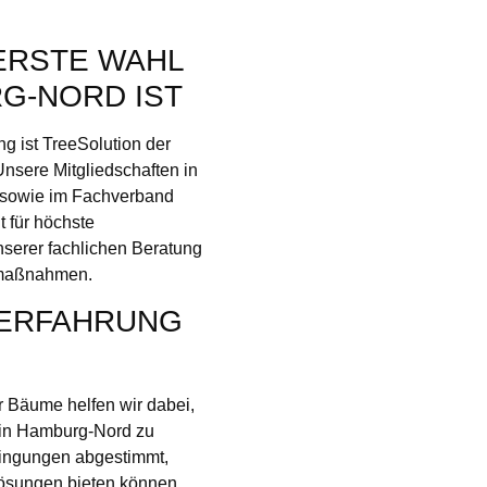
ERSTE WAHL
G-NORD IST
 ist TreeSolution der
Unsere Mitgliedschaften in
 sowie im Fachverband
 für höchste
serer fachlichen Beratung
emaßnahmen.
 ERFAHRUNG
r Bäume helfen wir dabei,
 in Hamburg-Nord zu
edingungen abgestimmt,
Lösungen bieten können.