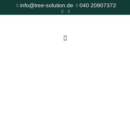
info@tree-solution.de
040 20907372
Baumschnitt Altona
Als erfahrener Fachbetrieb für Baumpflege steht
Ihnen TreeSolution zur Verfügung. Wir beraten
Sie gerne bei allen Fragen rund um den Baum
und bieten professionelle Lösungen für jede
Situation.