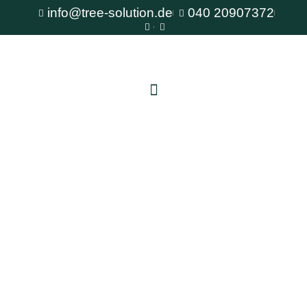
info@tree-solution.de
040 20907372
Baumpflege Norderstedt
Als erfahrener Fachbetrieb für Baumpflege steht
Ihnen TreeSolution zur Verfügung. Wir beraten
Sie gerne bei allen Fragen rund um den Baum
und bieten professionelle Lösungen für jede
Situation.