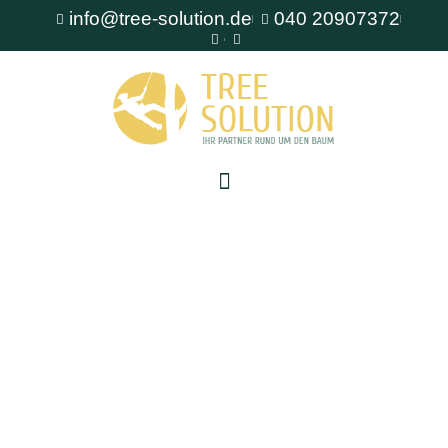
info@tree-solution.de
040 20907372
Baumpflanzung Hamburg-Nord
Als erfahrener Fachbetrieb für Baumpflege steht
Ihnen TreeSolution zur Verfügung. Wir beraten
Sie gerne bei allen Fragen rund um den Baum
und bieten professionelle Lösungen für jede
Situation.