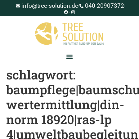
info@tree-solution.de
040 20907372
schlagwort:
baumpflege|baumschut
wertermittlung|din-
norm 18920|ras-lp
4|umweltbaubegleitun