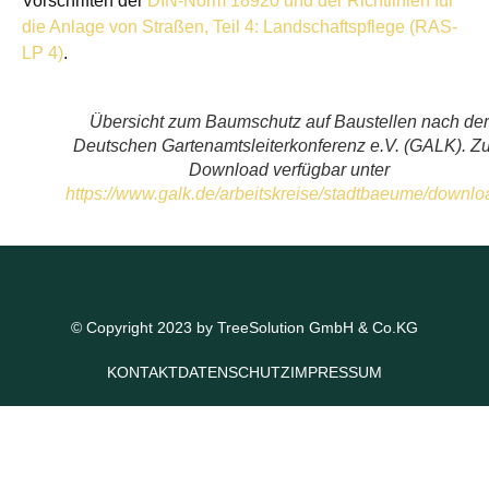
Vorschriften der
DIN-Norm 18920 und der Richtlinien für
die Anlage von Straßen, Teil 4: Landschaftspflege (RAS-
LP 4)
.
Übersicht zum Baumschutz auf Baustellen nach der
Deutschen Gartenamtsleiterkonferenz e.V. (GALK). Z
Download verfügbar unter
https://www.galk.de/arbeitskreise/stadtbaeume/downlo
© Copyright 2023 by TreeSolution GmbH & Co.KG
KONTAKT
DATENSCHUTZ
IMPRESSUM