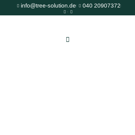
info@tree-solution.de
040 20907372
Baumuntersuchung von TreeSolution
Als erfahrener Fachbetrieb für Baumpflege steht
Ihnen TreeSolution zur Verfügung. Wir beraten
Sie gerne bei allen Fragen rund um den Baum
und bieten professionelle Lösungen für jede
Situation.