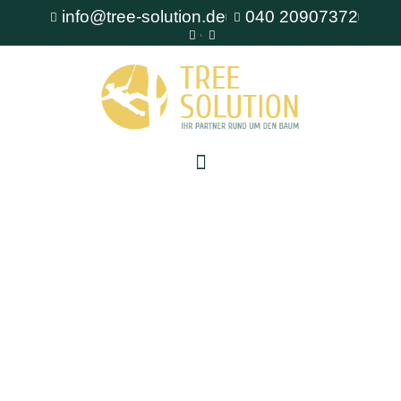
info@tree-solution.de
040 20907372
Baumstumpfentfernung Reinbek
Als erfahrener Fachbetrieb für Baumpflege steht
Ihnen TreeSolution zur Verfügung. Wir beraten
Sie gerne bei allen Fragen rund um den Baum
und bieten professionelle Lösungen für jede
Situation.