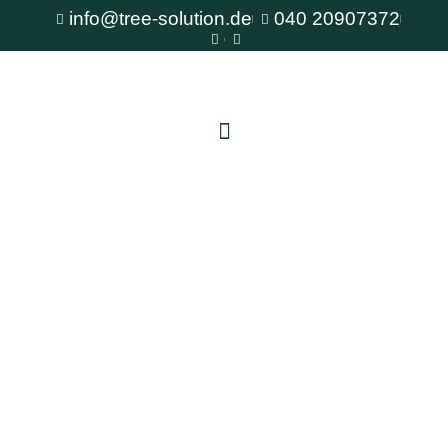
info@tree-solution.de
040 20907372
Baumstumpfentfernung Norderstedt
Als erfahrener Fachbetrieb für Baumpflege steht
Ihnen TreeSolution zur Verfügung. Wir beraten
Sie gerne bei allen Fragen rund um den Baum
und bieten professionelle Lösungen für jede
Situation.