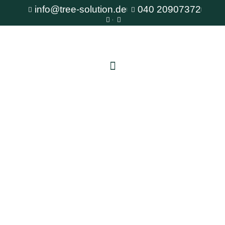
info@tree-solution.de
040 20907372
Baumstumpfentfernung Glinde
Als erfahrener Fachbetrieb für Baumpflege steht
Ihnen TreeSolution zur Verfügung. Wir beraten
Sie gerne bei allen Fragen rund um den Baum
und bieten professionelle Lösungen für jede
Situation.