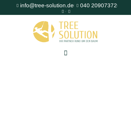
info@tree-solution.de
040 20907372
Baumschutz auf Baustellen Halstenbek
Als erfahrener Fachbetrieb für Baumpflege steht
Ihnen TreeSolution zur Verfügung. Wir beraten
Sie gerne bei allen Fragen rund um den Baum
und bieten professionelle Lösungen für jede
Situation.