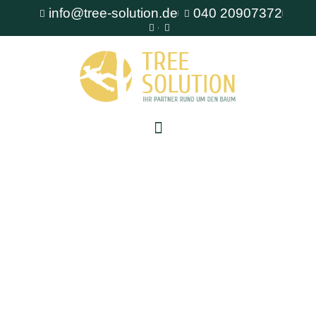
info@tree-solution.de
040 20907372
Baumschutz auf Baustellen Glinde
Als erfahrener Fachbetrieb für Baumpflege steht
Ihnen TreeSolution zur Verfügung. Wir beraten
Sie gerne bei allen Fragen rund um den Baum
und bieten professionelle Lösungen für jede
Situation.