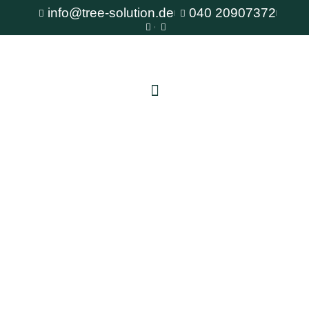
info@tree-solution.de
040 20907372
Baumschutz auf Baustellen Eimsbüttel
Als erfahrener Fachbetrieb für Baumpflege steht
Ihnen TreeSolution zur Verfügung. Wir beraten
Sie gerne bei allen Fragen rund um den Baum
und bieten professionelle Lösungen für jede
Situation.