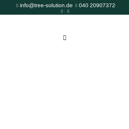
info@tree-solution.de
040 20907372
Baumschutz auf Baustellen Altona
Als erfahrener Fachbetrieb für Baumpflege steht
Ihnen TreeSolution zur Verfügung. Wir beraten
Sie gerne bei allen Fragen rund um den Baum
und bieten professionelle Lösungen für jede
Situation.