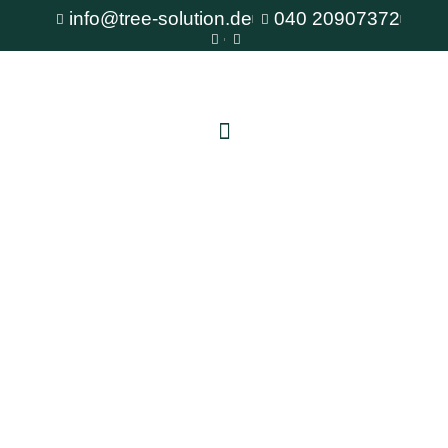
info@tree-solution.de
040 20907372
Baumschnitt Schenefeld
Als erfahrener Fachbetrieb für Baumpflege steht
Ihnen TreeSolution zur Verfügung. Wir beraten
Sie gerne bei allen Fragen rund um den Baum
und bieten professionelle Lösungen für jede
Situation.