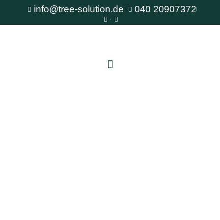
info@tree-solution.de
040 20907372
Baumschnitt Reinbek
Als erfahrener Fachbetrieb für Baumpflege steht
Ihnen TreeSolution zur Verfügung. Wir beraten
Sie gerne bei allen Fragen rund um den Baum
und bieten professionelle Lösungen für jede
Situation.