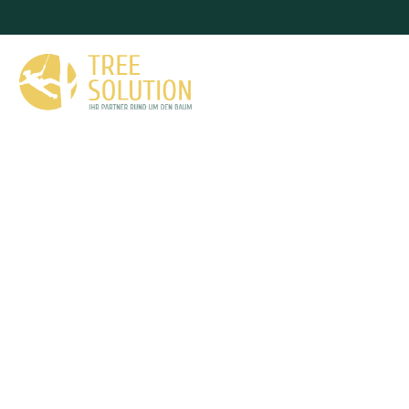
Baumschnitt Pinn
Als erfahrener Fachbetrieb für Baumpflege steht Ihne
Verfügung. Wir beraten Sie gerne bei allen Fragen r
bieten professionelle Lösungen für jede Si