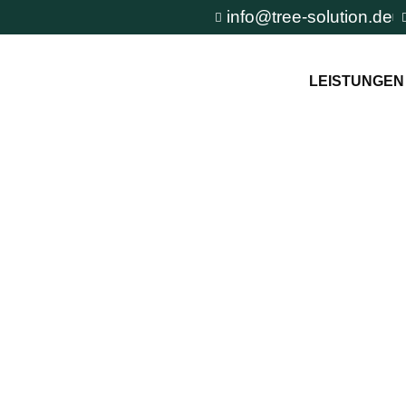
info@tree-solution.de
LEISTUNGEN
eberg
n TreeSolution zur
und um den Baum und
tuation.