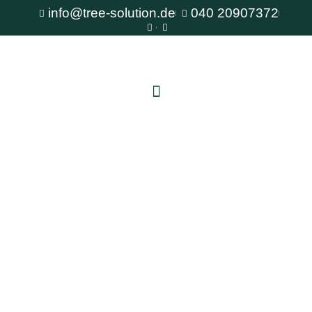
info@tree-solution.de
040 20907372
Baumpflege Reinbek
Als erfahrener Fachbetrieb für Baumpflege steht
Ihnen TreeSolution zur Verfügung. Wir beraten
Sie gerne bei allen Fragen rund um den Baum
und bieten professionelle Lösungen für jede
Situation.