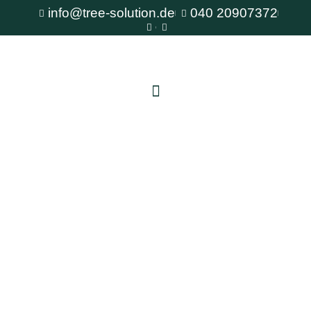
info@tree-solution.de
040 20907372
Baumpflege Glinde
Als erfahrener Fachbetrieb für Baumpflege steht
Ihnen TreeSolution zur Verfügung. Wir beraten
Sie gerne bei allen Fragen rund um den Baum
und bieten professionelle Lösungen für jede
Situation.