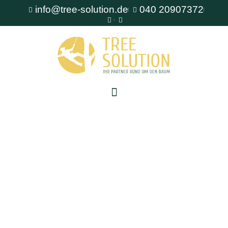
info@tree-solution.de
040 20907372
Baumpflege Bergedorf
Als erfahrener Fachbetrieb für Baumpflege steht
Ihnen TreeSolution zur Verfügung. Wir beraten
Sie gerne bei allen Fragen rund um den Baum
und bieten professionelle Lösungen für jede
Situation.