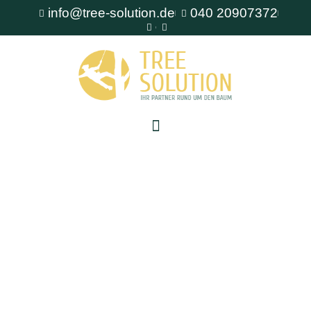
info@tree-solution.de
040 20907372
Baumpflege Altona
Als erfahrener Fachbetrieb für Baumpflege steht
Ihnen TreeSolution zur Verfügung. Wir beraten
Sie gerne bei allen Fragen rund um den Baum
und bieten professionelle Lösungen für jede
Situation.