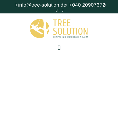
info@tree-solution.de
040 20907372
Baumpflanzung Wedel
Als erfahrener Fachbetrieb für Baumpflege steht
Ihnen TreeSolution zur Verfügung. Wir beraten
Sie gerne bei allen Fragen rund um den Baum
und bieten professionelle Lösungen für jede
Situation.