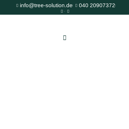
info@tree-solution.de
040 20907372
Baumpflanzung Norderstedt
Als erfahrener Fachbetrieb für Baumpflege steht
Ihnen TreeSolution zur Verfügung. Wir beraten
Sie gerne bei allen Fragen rund um den Baum
und bieten professionelle Lösungen für jede
Situation.