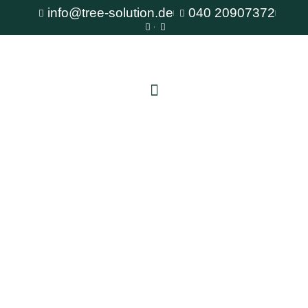
info@tree-solution.de
040 20907372
Baumpflanzung Bergedorf
Als erfahrener Fachbetrieb für Baumpflege steht
Ihnen TreeSolution zur Verfügung. Wir beraten
Sie gerne bei allen Fragen rund um den Baum
und bieten professionelle Lösungen für jede
Situation.