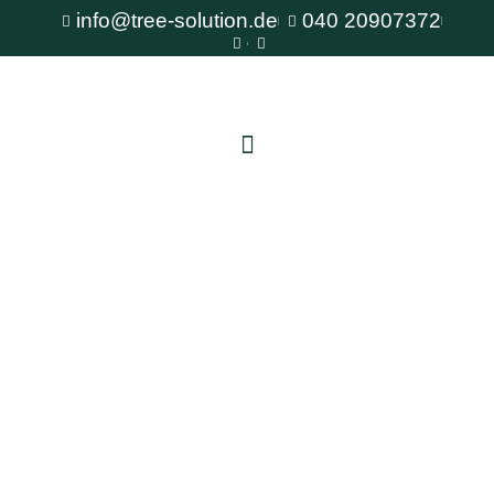
info@tree-solution.de
040 20907372
Baumpflanzung Altona
Als erfahrener Fachbetrieb für Baumpflege steht
Ihnen TreeSolution zur Verfügung. Wir beraten
Sie gerne bei allen Fragen rund um den Baum
und bieten professionelle Lösungen für jede
Situation.