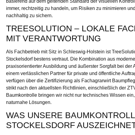
basierend auf dem geltenden Standard der visuellen Kontroll
immer, rechtzeitig zu handeln, um Risiken zu minimieren 
nachhaltig zu sichern.
TREESOLUTION – LOKALE FA
MIT VERANTWORTUNG
Als Fachbetrieb mit Sitz in Schleswig-Holstein ist TreeSolu
Stockelsdorf bestens vertraut. Die Kombination aus moder
praxisorientierter Ausbildung und äußerster Sorgfalt bei de
einem verlässlichen Partner für private und öffentliche Auftr
verfügen über die Zertifizierung als Fachagrarwirt Baumpfle
strikt nach den aktuellsten Richtlinien, einschließlich der Z
Baumkontrolle bringen wir nicht nur technisches Wissen ein
naturnahe Lösungen.
WAS UNSERE BAUMKONTROLL
STOCKELSDORF AUSZEICHNE