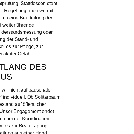
tprüfung. Stattdessen steht
der Regel beginnen wir mit
rch eine Beurteilung der
f weiterführende
widerstandsmessung oder
ung der Stand- und
i es zur Pflege, zur
 akuter Gefahr.
NTLANG DES
LUS
wir nicht auf pauschale
 individuell. Ob Solitärbaum
tand auf öffentlicher
t. Unser Engagement endet
uch bei der Koordination
 bis zur Beauftragung
eitung aus einer Hand.