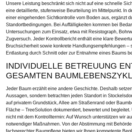
Unsere Leistung beschränkt sich nicht auf eine schnelle Sich
eine detaillierte, stufenweise Beurteilung im Mittelpunkt. In 
einer eingehenden Sichtkontrolle vom Boden aus, ergänzt du
Standortbedingungen. Bei Auffälligkeiten kommen bei Bedar
Untersuchungen zum Einsatz, etwa mit Resistograph, Bohr
Zugversuch. Jeder Kontrollbericht enthält eine klare Bewert
Bruchsicherheit sowie konkrete Handlungsempfehlungen – se
Entlastung durch Schnitt oder zur Entnahme eines Baums bei
INDIVIDUELLE BETREUUNG E
GESAMTEN BAUMLEBENSZYK
Jeder Baum erzählt eine andere Geschichte. Deshalb setzen 
Aussagen, sondern betrachten jeden Standort in Stockelsdorf
auf privatem Grundstück, Allee am Straßenrand oder Baumbes
Fläche – TreeSolution dokumentiert, bewertet und begleite
nicht mit dem Kontrolltermin: Auf Wunsch unterstützen wir a
notwendiger Maßnahmen. Von der Abstimmung mit Behörden
fachgerechter Baumpflege bieten wir Ihnen kompetente Begl