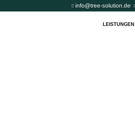
info@tree-solution.de
LEISTUNGEN
 von
n TreeSolution zur
und um den Baum und
tuation.