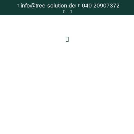
info@tree-solution.de
040 20907372
Baumkataster Schenefeld
Als erfahrener Fachbetrieb für Baumpflege steht
Ihnen TreeSolution zur Verfügung. Wir beraten
Sie gerne bei allen Fragen rund um den Baum
und bieten professionelle Lösungen für jede
Situation.