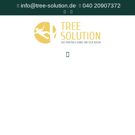
info@tree-solution.de
040 20907372
Baumkataster Halstenbek
Als erfahrener Fachbetrieb für Baumpflege steht
Ihnen TreeSolution zur Verfügung. Wir beraten
Sie gerne bei allen Fragen rund um den Baum
und bieten professionelle Lösungen für jede
Situation.