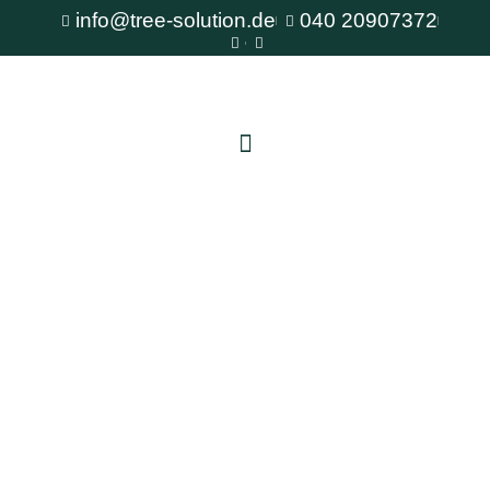
info@tree-solution.de
040 20907372
Baumkataster Bergedorf
Als erfahrener Fachbetrieb für Baumpflege steht
Ihnen TreeSolution zur Verfügung. Wir beraten
Sie gerne bei allen Fragen rund um den Baum
und bieten professionelle Lösungen für jede
Situation.