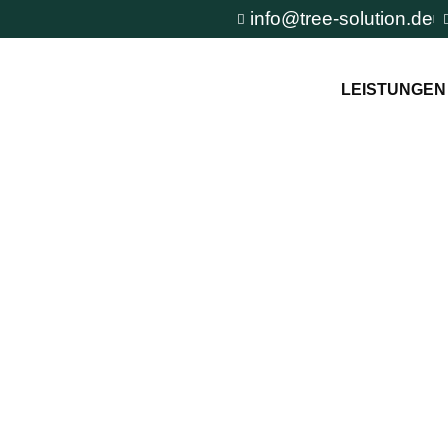
info@tree-solution.de
LEISTUNGEN
nsburg
n TreeSolution zur
und um den Baum und
tuation.