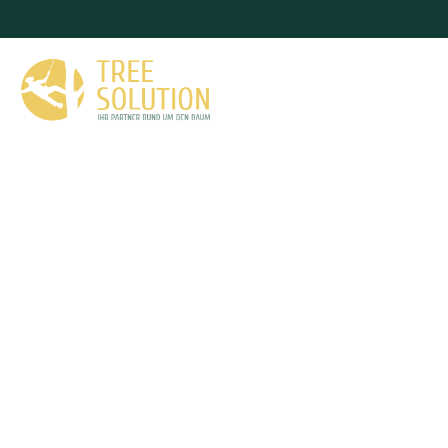
Baumkataster Ahre
Als erfahrener Fachbetrieb für Baumpflege steht Ihne
Verfügung. Wir beraten Sie gerne bei allen Fragen r
bieten professionelle Lösungen für jede Si