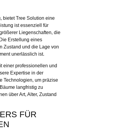
 bietet Tree Solution eine
stung ist essenziell für
ößerer Liegenschaften, die
Die Erstellung eines
den Zustand und die Lage von
nt unerlässlich ist.
t einer professionellen und
ere Expertise in der
e Technologien, um präzise
 Bäume langfristig zu
en über Art, Alter, Zustand
TERS FÜR
EN