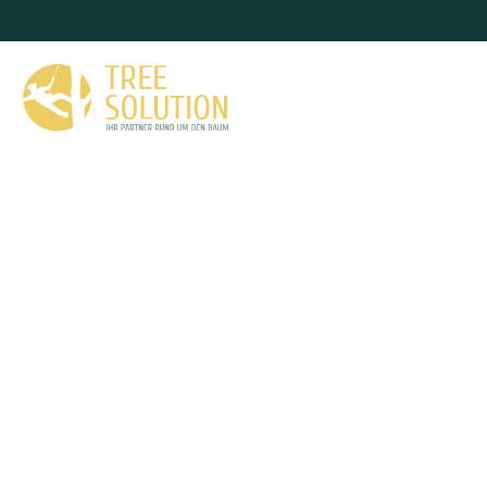
Baumfällung Rei
Als erfahrener Fachbetrieb für Baumpflege steht Ihne
Verfügung. Wir beraten Sie gerne bei allen Fragen r
bieten professionelle Lösungen für jede Si