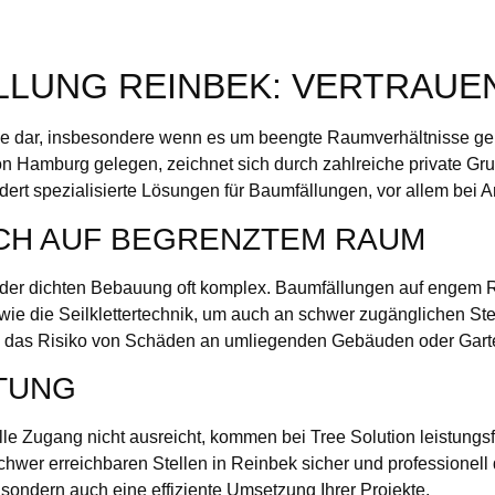
LUNG REINBEK: VERTRAUEN
e dar, insbesondere wenn es um beengte Raumverhältnisse geht.
 von Hamburg gelegen, zeichnet sich durch zahlreiche private
t spezialisierte Lösungen für Baumfällungen, vor allem bei A
CH AUF BEGRENZTEM RAUM
 der dichten Bebauung oft komplex. Baumfällungen auf engem 
e die Seilklettertechnik, um auch an schwer zugänglichen Stell
o das Risiko von Schäden an umliegenden Gebäuden oder Gart
TUNG
lle Zugang nicht ausreicht, kommen bei Tree Solution leistun
hwer erreichbaren Stellen in Reinbek sicher und professionel
, sondern auch eine effiziente Umsetzung Ihrer Projekte.