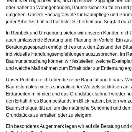
Technik ermöglicht es uns, auch in schwer zugänglichen Be
oder näher an Wohngebäuden, Bäume sicher zu fällen und p
umgehen. Unsere Fachagrarwirte für Baumpflege und Baums
jeder Arbeitsschritt mit höchster Sicherheit und Sorgfalt durc
In Reinbek und Umgebung bieten wir unseren Kunden nicht 
auch umfassende Beratung und Planung im Vorfeld. Ein aus
Beratungsgespräch ermöglicht es uns, den Zustand der Bä
individuelle Handlungsempfehlungen auszusprechen. Im R
Baumuntersuchung können wir feststellen, welche Exemplare 
und welche Maßnahmen zum Erhalt oder zur Entfernung ergri
Unser Portfolio reicht über die reine Baumfällung hinaus. Wi
Baumstumpfes mittels spezialisierter Wurzelstockfräsen an,
Erdarbeiten minimiert und das Grundstück schnell wieder nut
den Erhalt ihres Baumbestands im Blick haben, bieten wir 
Baumschulqualität an, um die natürliche Schönheit und den
Grundstücks zu erhalten oder zu steigern.
Ein besonderes Augenmerk legen wir auf die Beratung und