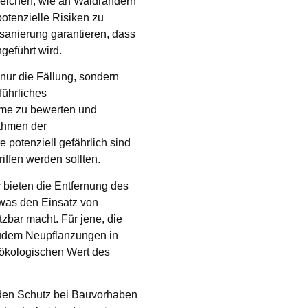
reichen, wie an Waldrändern
otenzielle Risiken zu
anierung garantieren, dass
hgeführt wird.
nur die Fällung, sondern
führliches
ume zu bewerten und
ahmen der
potenziell gefährlich sind
ffen werden sollten.
r bieten die Entfernung des
 was den Einsatz von
zbar macht. Für jene, die
zudem Neupflanzungen in
 ökologischen Wert des
 den Schutz bei Bauvorhaben