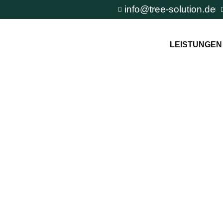
info@tree-solution.de
LEISTUNGEN
nbek
n TreeSolution zur
und um den Baum und
tuation.