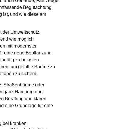
ohen auch Gebäude, Fahrzeuge
 umfassende Begutachtung
g ist, und wie diese am
st der Umweltschutz.
onend wie möglich
en mit modernster
für eine neue Bepflanzung
nnötig zu belasten.
hren, um gefällte Bäume zu
tionen zu sichern.
ke, Straßenbäume oder
e in ganz Hamburg und
en Beratung und klaren
nd eine Grundlage für eine
g bei kranken,