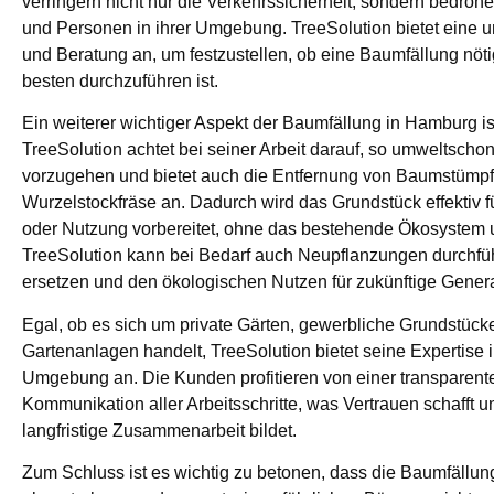
verringern nicht nur die Verkehrssicherheit, sondern bedr
und Personen in ihrer Umgebung. TreeSolution bietet eine
und Beratung an, um festzustellen, ob eine Baumfällung nöti
besten durchzuführen ist.
Ein weiterer wichtiger Aspekt der Baumfällung in Hamburg i
TreeSolution achtet bei seiner Arbeit darauf, so umweltsch
vorzugehen und bietet auch die Entfernung von Baumstümpf
Wurzelstockfräse an. Dadurch wird das Grundstück effektiv 
oder Nutzung vorbereitet, ohne das bestehende Ökosystem u
TreeSolution kann bei Bedarf auch Neupflanzungen durchfü
ersetzen und den ökologischen Nutzen für zukünftige Genera
Egal, ob es sich um private Gärten, gewerbliche Grundstüc
Gartenanlagen handelt, TreeSolution bietet seine Expertis
Umgebung an. Die Kunden profitieren von einer transparent
Kommunikation aller Arbeitsschritte, was Vertrauen schafft u
langfristige Zusammenarbeit bildet.
Zum Schluss ist es wichtig zu betonen, dass die Baumfällun