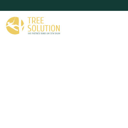
Baumfällung Ha
Als erfahrener Fachbetrieb für Baumpflege steht Ihne
Verfügung. Wir beraten Sie gerne bei allen Fragen r
bieten professionelle Lösungen für jede Si