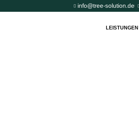
info@tree-solution.de
LEISTUNGEN
mburg
n TreeSolution zur
und um den Baum und
tuation.