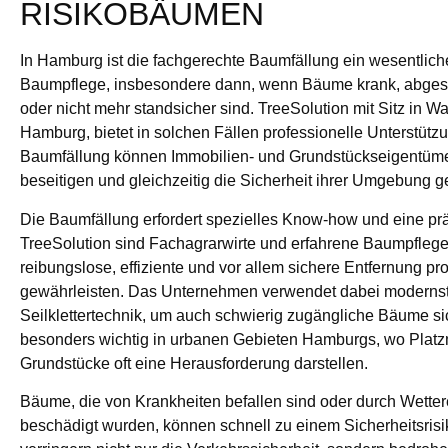
RISIKOBÄUMEN
In Hamburg ist die fachgerechte Baumfällung ein wesentlich
Baumpflege, insbesondere dann, wenn Bäume krank, abgest
oder nicht mehr standsicher sind. TreeSolution mit Sitz in W
Hamburg, bietet in solchen Fällen professionelle Unterstütz
Baumfällung können Immobilien- und Grundstückseigentüme
beseitigen und gleichzeitig die Sicherheit ihrer Umgebung g
Die Baumfällung erfordert spezielles Know-how und eine prä
TreeSolution sind Fachagrarwirte und erfahrene Baumpflegek
reibungslose, effiziente und vor allem sichere Entfernung 
gewährleisten. Das Unternehmen verwendet dabei modernst
Seilklettertechnik, um auch schwierig zugängliche Bäume sich
besonders wichtig in urbanen Gebieten Hamburgs, wo Platz
Grundstücke oft eine Herausforderung darstellen.
Bäume, die von Krankheiten befallen sind oder durch Wette
beschädigt wurden, können schnell zu einem Sicherheitsri