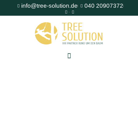
info@tree-solution.de
040 20907372
Baumfällung Bergedorf
Als erfahrener Fachbetrieb für Baumpflege steht
Ihnen TreeSolution zur Verfügung. Wir beraten
Sie gerne bei allen Fragen rund um den Baum
und bieten professionelle Lösungen für jede
Situation.