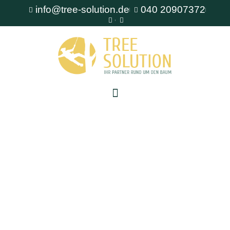
info@tree-solution.de
040 20907372
Baumfällung Altona
Als erfahrener Fachbetrieb für Baumpflege steht
Ihnen TreeSolution zur Verfügung. Wir beraten
Sie gerne bei allen Fragen rund um den Baum
und bieten professionelle Lösungen für jede
Situation.