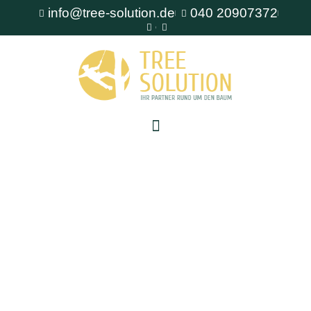
info@tree-solution.de
040 20907372
Baumfällung Ahrensburg
Als erfahrener Fachbetrieb für Baumpflege steht
Ihnen TreeSolution zur Verfügung. Wir beraten
Sie gerne bei allen Fragen rund um den Baum
und bieten professionelle Lösungen für jede
Situation.