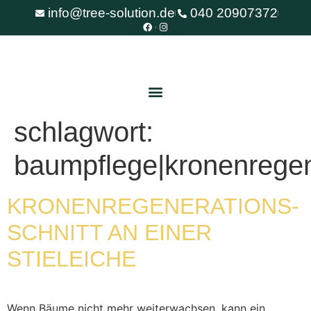
info@tree-solution.de
040 20907372
schlagwort:
baumpflege|kronenregene
KRONEN­REGENERATIONS­
SCHNITT AN EINER
STIELEICHE
Wenn Bäume nicht mehr weiterwachsen, kann ein