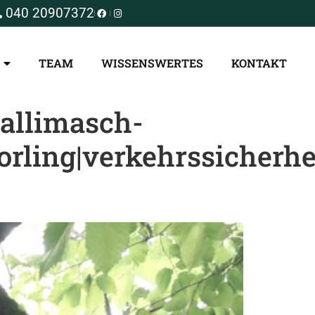
040 20907372
TEAM
WISSENSWERTES
KONTAKT
allimasch-
orling|verkehrssicherhe