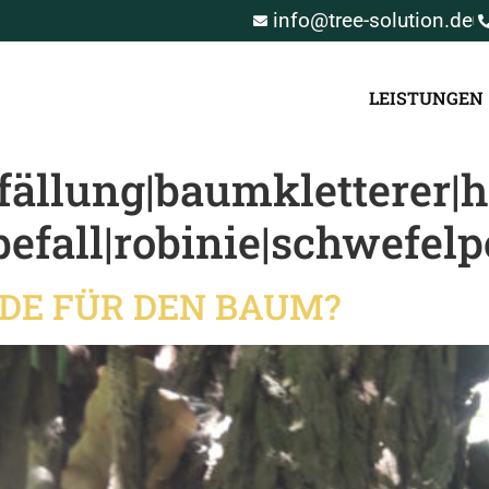
info@tree-solution.de
LEISTUNGEN
ällung|baumkletterer|h
befall|robinie|schwefelp
NDE FÜR DEN BAUM?