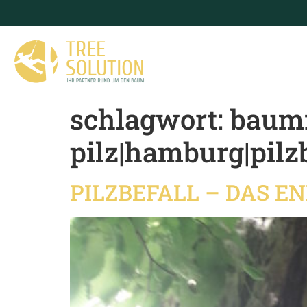
schlagwort:
baumf
pilz|hamburg|pilz
PILZBEFALL – DAS E